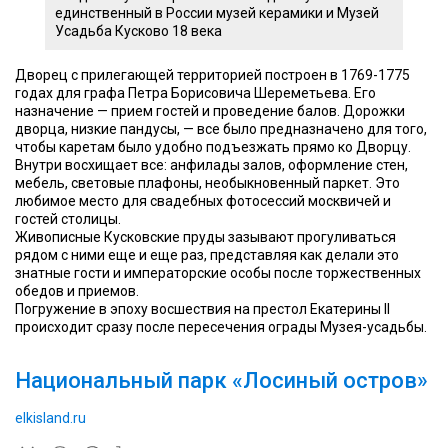
единственный в России музей керамики и Музей
Усадьба Кусково 18 века
Дворец с прилегающей территорией построен в 1769-1775
годах для графа Петра Борисовича Шереметьева. Его
назначение — прием гостей и проведение балов. Дорожки
дворца, низкие пандусы, — все было предназначено для того,
чтобы каретам было удобно подъезжать прямо ко Дворцу.
Внутри восхищает все: анфилады залов, оформление стен,
мебель, световые плафоны, необыкновенный паркет. Это
любимое место для свадебных фотосессий москвичей и
гостей столицы.
Живописные Кусковские пруды зазывают прогуливаться
рядом с ними еще и еще раз, представляя как делали это
знатные гости и императорские особы после торжественных
обедов и приемов.
Погружение в эпоху восшествия на престол Екатерины II
происходит сразу после пересечения ограды Музея-усадьбы.
Национальный парк «Лосиный остров»
elkisland.ru