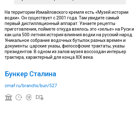
На территории Измайловского кремля есть «Музей истории
водки». Он существует с 2001 года. Там увидите самый
первый дистилляционный аппарат. Узнаете рецепты
приготовления, поймете откуда взялось это «зелье» на Руси и
как шла 500-летняя история влияния водки на русский народ.
Уникальное собрание водочных бутылок разных времен и
документы: царские указы, философские трактаты, указы
президентов. В одном из залов музея воссоздан интерьер
трактира, характерный для конца XIX века.
Бункер Сталина
cmaf.ru/branchs/bun/527