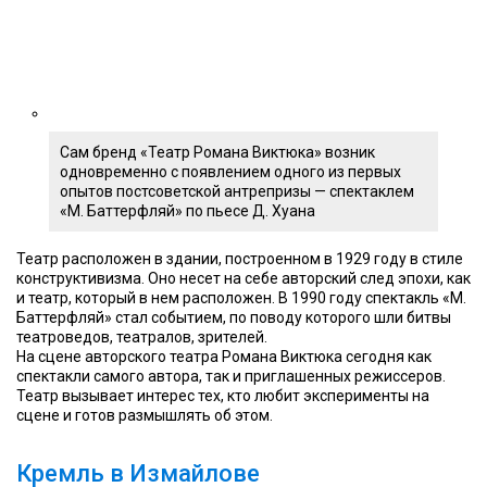
Сам бренд «Театр Романа Виктюка» возник
одновременно с появлением одного из первых
опытов постсоветской антрепризы — спектаклем
«М. Баттерфляй» по пьесе Д. Хуана
Театр расположен в здании, построенном в 1929 году в стиле
конструктивизма. Оно несет на себе авторский след эпохи, как
и театр, который в нем расположен. В 1990 году спектакль «М.
Баттерфляй» стал событием, по поводу которого шли битвы
театроведов, театралов, зрителей.
На сцене авторского театра Романа Виктюка сегодня как
спектакли самого автора, так и приглашенных режиссеров.
Театр вызывает интерес тех, кто любит эксперименты на
сцене и готов размышлять об этом.
Кремль в Измайлове