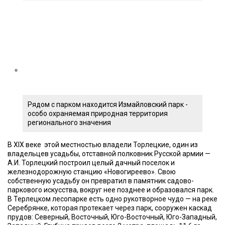
Рядом с парком находится Измайловский парк -
особо охраняемая природная территория
регионального значения
В XIX веке этой местностью владели Торлецкие, один из
владельцев усадьбы, отставной полковник Русской армии —
А.И. Торлецкий построил целый дачный поселок и
железнодорожную станцию «Новогиреево». Свою
собственную усадьбу он превратил в памятник садово-
паркового искусства, вокруг нее позднее и образовался парк.
В Терлецком лесопарке есть одно рукотворное чудо — на реке
Серебрянке, которая протекает через парк, сооружен каскад
прудов: Северный, Восточный, Юго-Восточный, Юго-Западный,