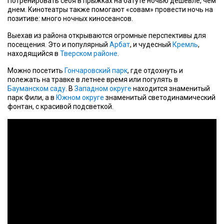
Потренировать себя в прыжках на батуте ночью дешевле, чем
днем. Кинотеатры также помогают «совам» провести ночь на
позитиве: много ночных киносеансов.
Выехав из района открываются огромные перспективы для
посещения. Это и популярный
Арбат
, и чудесный
Кремль
,
находящийся в
Тверском районе
.
Можно посетить
Гончаровский парк
, где отдохнуть и
полежать на травке в летнее время или погулять в
Бауманском саду
. В
Западном округе
находится знаменитый
парк Фили, а в
Южном округе
знаменитый светодинамический
фонтан, с красивой подсветкой.