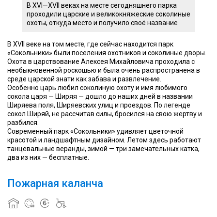
В XVI—XVII веках на месте сегодняшнего парка
проходили царские и великокняжеские соколиные
охоты, откуда место и получило своё название
В XVII веке на том месте, где сейчас находится парк
«Сокольники» были поселения охотников и соколиные дворы.
Охота в царствование Алексея Михайловича проходила с
необыкновенной роскошью и была очень распространена в
среде царской знати как забава и развлечение.
Особенно царь любил соколиную охоту и имя любимого
сокола царя — Ширяя — дошло до наших дней в названии
Ширяева поля, Ширяевских улиц и проездов. По легенде
сокол Ширяй, не рассчитав силы, бросился на свою жертву и
разбился.
Современный парк «Сокольники» удивляет цветочной
красотой и ландшафтным дизайном. Летом здесь работают
танцевальные веранды, зимой — три замечательных катка,
два из них — бесплатные.
Пожарная каланча