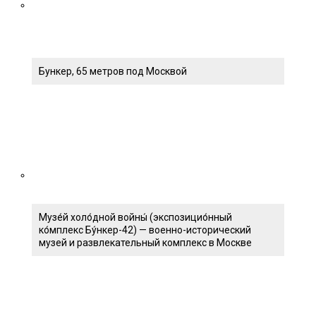
Бункер, 65 метров под Москвой
Музе́й холо́дной войны́ (экспозицио́нный
ко́мплекс Бу́нкер-42) — военно-исторический
музей и развлекательный комплекс в Москве