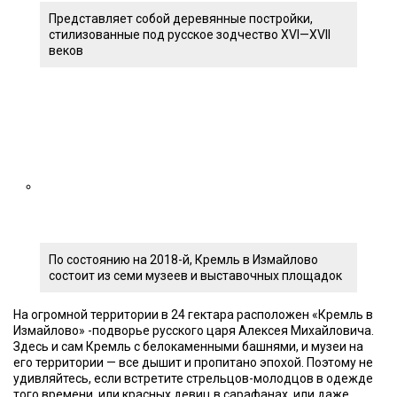
Представляет собой деревянные постройки,
стилизованные под русское зодчество XVI—XVII
веков
По состоянию на 2018-й, Кремль в Измайлово
состоит из семи музеев и выставочных площадок
На огромной территории в 24 гектара расположен «Кремль в
Измайлово» -подворье русского царя Алексея Михайловича.
Здесь и сам Кремль с белокаменными башнями, и музеи на
его территории — все дышит и пропитано эпохой. Поэтому не
удивляйтесь, если встретите стрельцов-молодцов в одежде
того времени, или красных девиц в сарафанах, или даже