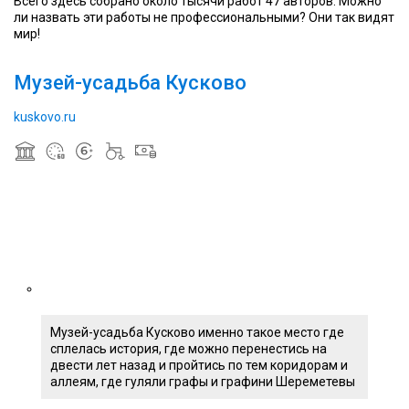
Всего здесь собрано около тысячи работ 47 авторов. Можно
ли назвать эти работы не профессиональными? Они так видят
мир!
Музей-усадьба Кусково
kuskovo.ru
Музей-усадьба Кусково именно такое место где
сплелась история, где можно перенестись на
двести лет назад и пройтись по тем коридорам и
аллеям, где гуляли графы и графини Шереметевы