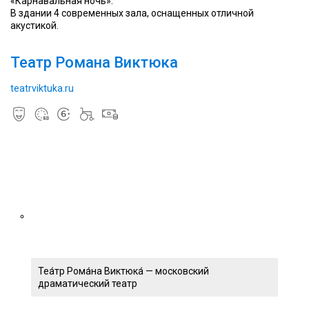
«Карнавальная ночь».
В здании 4 современных зала, оснащенных отличной
акустикой.
Театр Романа Виктюка
teatrviktuka.ru
Теа́тр Рома́на Виктюка́ — московский
драматический театр