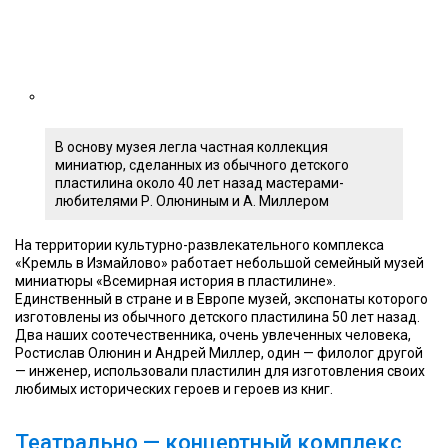
В основу музея легла частная коллекция
миниатюр, сделанных из обычного детского
пластилина около 40 лет назад мастерами-
любителями Р. Олюниным и А. Миллером
На территории культурно-развлекательного комплекса
«Кремль в Измайлово» работает небольшой семейный музей
миниатюры «Всемирная история в пластилине».
Единственный в стране и в Европе музей, экспонаты которого
изготовлены из обычного детского пластилина 50 лет назад.
Два наших соотечественника, очень увлеченных человека,
Ростислав Олюнин и Андрей Миллер, один — филолог другой
— инженер, использовали пластилин для изготовления своих
любимых исторических героев и героев из книг.
Театрально — концертный комплекс