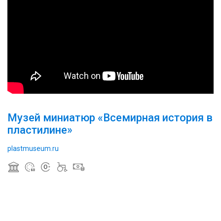
Музей миниатюр «Всемирная история в
пластилине»
plastmuseum.ru