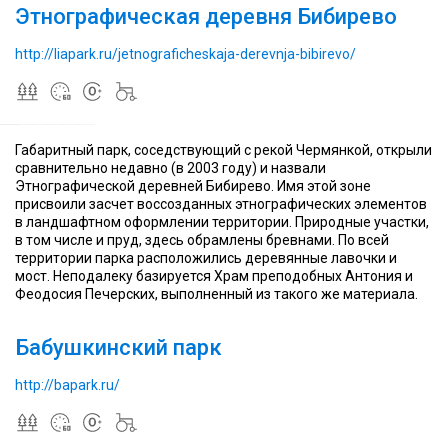
Этнографическая деревня Бибирево
27
в
9,58
27
в
9,58
27
дворами,
Москве,
га,
дворами,
Москве,
га,
дворами,
где
стилизованный
общая
где
стилизованный
общая
где
http://liapark.ru/jetnograficheskaja-derevnja-bibirevo/
проживал
под
площадь
проживал
под
площадь
проживал
91
этнографическую
12
91
этнографическую
12
91
человек
деревню
га
человек
деревню
га
человек
Габаритный парк, соседствующий с рекой Чермянкой, открыли
сравнительно недавно (в 2003 году) и назвали
Бабушкинский
Бабушкинский
Этнографической деревней Бибирево. Имя этой зоне
парк
парк
присвоили засчет воссозданных этнографических элементов
—
—
в ландшафтном оформлении территории. Природные участки,
небольшой
небольшой
в том числе и пруд, здесь обрамлены бревнами. По всей
парк,
парк,
территории парка расположились деревянные лавочки и
расположенный
расположенный
мост. Неподалеку базируется Храм преподобных Антония и
на
на
Феодосия Печерских, выполненный из такого же материала.
В
территории
В
территории
В
мавзолее
муниципального
мавзолее
муниципального
мавзолее
Бабушкинский парк
можно
района
Площадь
можно
района
Площадь
можно
увидеть
Лосиноостровский
парка
увидеть
Лосиноостровский
парка
увидеть
кремированное
на
составляет
кремированное
на
составляет
кремированное
http://bapark.ru/
тело
севере-
около
тело
севере-
около
тело
Мао
востоке
7
Мао
востоке
7
Мао
Дзэдуна.
Москвы
Га
Дзэдуна.
Москвы
Га
Дзэдуна.