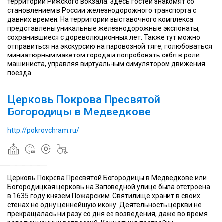
территории Рижского вокзала. Здесь гостей знакомят со
водружён
—
водружён
—
водружён
становлением в России железнодорожного транспорта с
большой
в
большой
в
большой
давних времен. На территории выставочного комплекса
мраморный
Храм
честь
мраморный
Храм
честь
мраморный
представлены уникальные железнодорожные экспонаты,
крест,
Покрова
освобождения
крест,
Покрова
освобождения
крест,
сохранившиеся с дореволюционных лет. Также тут можно
найденный
Пресвятой
России
найденный
Пресвятой
России
найденный
отправиться на экскурсию на паровозной тяге, полюбоваться
на
Богородицы
от
на
Богородицы
от
на
миниатюрным макетом города и попробовать себя в роли
Медведковском
в
польской
Медведковском
в
польской
Медведковском
машиниста, управляя виртуальным симулятором движения
кладбище.
Медведкове
интервенции
кладбище.
Медведкове
интервенции
кладбище.
поезда.
На
—
и
На
—
и
На
нём
православный
в
нём
православный
в
нём
была
храм
память
была
храм
память
была
Церковь Покрова Пресвятой
сделана
на
о
сделана
на
о
сделана
Богородицы в Медведкове
надпись
севере
покойном
надпись
севере
покойном
надпись
«Крест
Москвы
сыне
«Крест
Москвы
сыне
«Крест
—
в
от
—
в
от
—
http://pokrovchram.ru/
победа
районе
первого
победа
районе
первого
победа
над
Южное
брака
над
Южное
брака
над
смертью»
Медведково
Фёдоре
смертью»
Медведково
Фёдоре
смертью»
Разработанная
Разработанная
Церковь Покрова Пресвятой Богородицы в Медведкове или
в
в
Богородицкая церковь на Заповедной улице была отстроена
На
СССР
Советская
На
СССР
Советская
На
в 1635 году князем Пожарским. Святилище хранит в своих
территории
кругорамная
«Круговая
территории
кругорамная
«Круговая
территории
стенах не одну ценнейшую икону. Деятельность церкви не
ВДНХ
кинематографическая
кинопанорама»
ВДНХ
кинематографическая
кинопанорама»
ВДНХ
прекращалась ни разу со дня ее возведения, даже во время