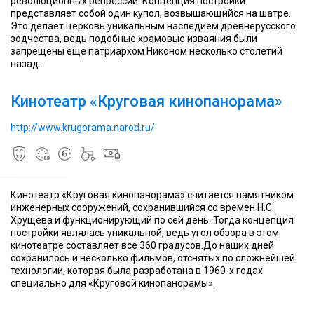
в
система,
была
в
система,
была
в
революционных репрессий. Концепция постройки
Москве
использующая
разработана
Москве
использующая
разработана
Москве
представляет собой один купол, возвышающийся на шатре.
на
11
под
на
11
под
на
Это делает церковь уникальным наследием древнерусского
базе
35-
руководством
базе
35-
руководством
базе
зодчества, ведь подобные храмовые изваяния были
павильона
мм
профессора
павильона
мм
профессора
павильона
запрещены еще патриархом Никоном несколько столетий
№
киноплёнок
Е.
№
киноплёнок
Е.
№
назад.
74
для
М.
74
для
М.
74
существует
создания
Голдовского
существует
создания
Голдовского
существует
Кинотеатр «Круговая кинопанорама»
одноимённый
изображения
по
одноимённый
изображения
по
одноимённый
кинотеатр,
с
личному
кинотеатр,
с
личному
кинотеатр,
работающий
горизонтальным
указанию
работающий
горизонтальным
указанию
работающий
http://www.krugorama.narod.ru/
по
углом
Н.
по
углом
Н.
по
этой
обзора
С.
этой
обзора
С.
этой
технологии
360°
Хрущева
технологии
360°
Хрущева
технологии
Кинотеатр «Круговая кинопанорама» считается памятником
Когда
Когда
инженерных сооружений, сохранившийся со времен Н.С.
в
в
Хрущева и функционирующий по сей день. Тогда концепция
1970-
1970-
постройки являлась уникальной, ведь угол обзора в этом
Парк
х
Парк
х
кинотеатре составляет все 360 градусов.До наших дней
был
годах
был
годах
сохранилось и несколько фильмов, отснятых по сложнейшей
открыт
Лианозово
открыт
Лианозово
технологии, которая была разработана в 1960-х годах
Общая
в
вошло
Общая
в
вошло
Общая
специально для «Круговой кинопанорамы».
площадь
начале
в
площадь
начале
в
площадь
зелёных
XX
состав
зелёных
XX
состав
зелёных