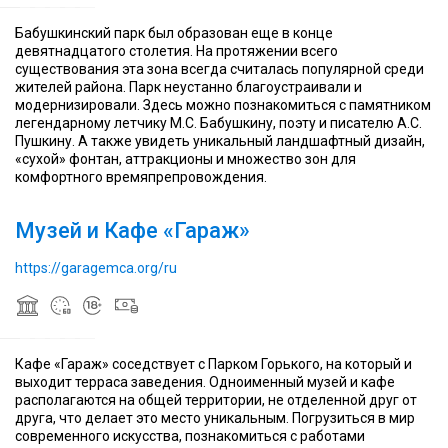
Бабушкинский парк был образован еще в конце
девятнадцатого столетия. На протяжении всего
В
Музей
В
Музей
В
существования эта зона всегда считалась популярной среди
рамках
основан
рамках
основан
рамках
жителей района. Парк неустанно благоустраивали и
проекта
в
проекта
в
проекта
модернизировали. Здесь можно познакомиться с памятником
функционируют
2008
функционируют
2008
функционируют
легендарному летчику М.С. Бабушкину, поэту и писателю А.С.
издательская
Музей
году
издательская
Музей
году
издательская
Пушкину. А также увидеть уникальный ландшафтный дизайн,
программа,
современного
Дарьей
программа,
современного
Дарьей
программа,
«сухой» фонтан, аттракционы и множество зон для
программа
искусства
Жуковой
программа
искусства
Жуковой
программа
комфортного времяпрепровождения.
поддержки
«Гараж»
и
поддержки
«Гараж»
и
поддержки
молодых
—
Романом
молодых
—
Романом
молодых
Музей и Кафе «Гараж»
российских
ведущий
Абрамовичем
российских
ведущий
Абрамовичем
российских
художников,
музей
и
художников,
музей
и
художников,
книжный
современного
располагается
книжный
современного
располагается
книжный
https://garagemca.org/ru
магазин
искусства
в
магазин
искусства
в
магазин
и
в
Парке
и
в
Парке
и
кафе
России
Горького
кафе
России
Горького
кафе
Это
Это
торгово-
торгово-
Кафе «Гараж» соседствует с Парком Горького, на который и
выставочный
выставочный
выходит терраса заведения. Одноименный музей и кафе
и
и
располагаются на общей территории, не отделенной друг от
офисный
офисный
друга, что делает это место уникальным. Погрузиться в мир
комплекс
комплекс
современного искусства, познакомиться с работами