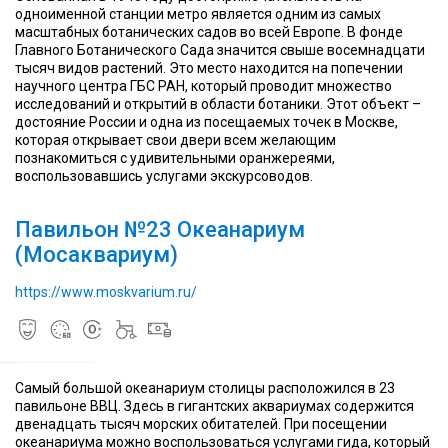
началось
и
началось
и
одноименной станции метро является одним из самых
в
пресноводная
в
пресноводная
масштабных ботанических садов во всей Европе. В фонде
2013
фауна
2013
фауна
Главного Ботанического Сада значится свыше восемнадцати
году.
от
году.
от
тысяч видов растений. Это место находится на попечении
Общая
озера
Общая
озера
научного центра ГБС РАН, который проводит множество
площадь
Байкал
площадь
Байкал
исследований и открытий в области ботаники. Этот объект –
центра
до
центра
до
достояние России и одна из посещаемых точек в Москве,
составляет
Галапагосских
составляет
Галапагосских
которая открывает свои двери всем желающим
53
островов,
53
островов,
познакомиться с удивительными оранжереями,
тысячи
от
тысячи
от
воспользовавшись услугами экскурсоводов.
квадратных
исландских
квадратных
исландских
метров,
фьордов
метров,
фьордов
Всего
а
до
Всего
а
до
Всего
Павильон №23 Океанариум
в
ёмкость
Большого
в
ёмкость
Большого
в
(Мосаквариум)
«Москвариуме»
водных
Барьерного
«Москвариуме»
водных
Барьерного
«Москвариуме»
содержится
резервуаров
рифа,
содержится
резервуаров
рифа,
содержится
больше
—
от
больше
—
от
больше
https://www.moskvarium.ru/
8
25
Гренландии
8
25
Гренландии
8
тысяч
миллионов
до
тысяч
миллионов
до
тысяч
животных
литров
Камчатки
животных
литров
Камчатки
животных
ВДНХ
ВДНХ
ВДНХ
Самый большой океанариум столицы расположился в 23
-
-
павильоне ВВЦ. Здесь в гигантских аквариумах содержится
выставка
выставка
выставка
двенадцать тысяч морских обитателей. При посещении
достижений
Павильон
достижений
Павильон
достижений
океанариума можно воспользоваться услугами гида, который