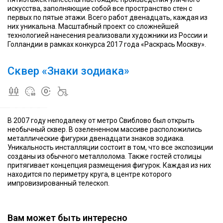
центре
Мирский
В
центре
Мирский
В
центре
искусства, заполняющие собой все пространство стен с
которого
замок
этом
которого
замок
этом
которого
первых по пятые этажи. Всего работ двенадцать, каждая из
размещен
был
месте
размещен
был
месте
размещен
них уникальна. Масштабный проект со сложнейшей
телескоп,
включен
можно
телескоп,
включен
можно
телескоп,
технологией нанесения реализовали художники из России и
сделанный
в
отдохнуть
сделанный
в
отдохнуть
сделанный
Голландии в рамках конкурса 2017 года «Раскрась Москву».
из
Список
и
из
Список
и
из
шпунтиков,
Всемирного
рассмотреть
шпунтиков,
Всемирного
рассмотреть
шпунтиков,
винтиков
культурного
фигурки
винтиков
культурного
фигурки
винтиков
Сквер «Знаки зодиака»
и
и
всех
и
и
всех
и
прочих
природного
двенадцати
прочих
природного
двенадцати
прочих
разнообразных
наследия
знаков
разнообразных
наследия
знаков
разнообразных
железяк
ЮНЕСКО
зодиака
железяк
ЮНЕСКО
зодиака
железяк
В 2007 году неподалеку от метро Свиблово был открыть
необычный сквер. В озелененном массиве расположились
металлические фигурки двенадцати знаков зодиака.
Уникальность инсталляции состоит в том, что все экспозиции
созданы из обычного металлолома. Также гостей столицы
притягивает концепция размещения фигурок. Каждая из них
находится по периметру круга, в центре которого
импровизированный телескоп.
Вам может быть интересно