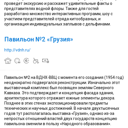
народного
построен
народного
построен
народного
проведет экскурсию и расскажет удивительные факты о
хозяйства
в
После
хозяйства
в
После
хозяйства
представителях водной флоры. Также для гостей
1954
перехода
-
1954
перехода
-
разработано множество интерактивных программ, шоу с
выставочный
году
ВДНХ
выставочный
году
ВДНХ
выставочный
участием представителей отряда китообразных, и
комплекс
как
СССР
комплекс
как
СССР
комплекс
организация индивидуальных заплывов с дельфинами.
в
павильон
на
в
павильон
на
в
Останкинском
«Северный
отраслевой
Останкинском
«Северный
отраслевой
Останкинском
Павильон №2 «Грузия»
районе
Кавказ»
принцип
районе
Кавказ»
принцип
районе
Северо-
по
показа
Северо-
по
показа
Северо-
Восточного
проекту
он
Восточного
проекту
он
Восточного
http://vdnh.ru/
административного
архитектора
назывался
административного
архитектора
назывался
административного
округа
С.П.
«Народное
округа
С.П.
«Народное
округа
Москвы
Полупанова
образование»
Москвы
Полупанова
образование»
Москвы
Павильон №2 на ВДНХ-ВВЦ с момента его создания (1954 год)
Музей
Музей
неоднократно подвергался реконструкции. Изначально этот
Музей
космонавтики
Музей
космонавтики
Музей
выставочный комплекс был посвящен землям Северного
был
в
был
в
был
Кавказа. Это подтверждает и концепция фасада здания,
открыт
Москве
открыт
Москве
открыт
архитектура которого отражает южные элементы декора.
10
-
Предметный
10
-
Предметный
10
Позднее в этих стенах экспозиционировали предметы
апреля
музей
фонд
апреля
музей
фонд
апреля
технических и научных достижений. В начале двухтысячных
1981
космической
музея
1981
космической
музея
1981
годов тут располагалась выставка «Грузия», однако из-за
года
тематики
на
года
тематики
на
года
непростых отношений властей двух государств концепцию
—
в
январь
—
в
январь
—
павильона сменили в пользу «Народного образования».