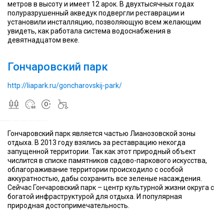
беседки,
беседки,
метров в высоту и имеет 12 арок. В двухтысячных годах
«летняя
«летняя
полуразрушенный акведук подвергли реставрации и
читальня»,
читальня»,
установили инсталляцию, позволяющую всем желающим
площадка
площадка
увидеть, как работала система водоснабжения в
22
с
22
с
девятнадцатом веке.
октября
крытой
октября
крытой
На
2013г.
эстрадой
На
2013г.
эстрадой
На
Гончаровский парк
территории
—
для
территории
—
для
территории
парка
парк
проведения
парка
парк
проведения
парка
работает
официально
культурно
работает
официально
культурно
работает
http://liapark.ru/goncharovskij-park/
бесплатный
открылся
–
бесплатный
открылся
–
бесплатный
Wi-
после
массовых
Wi-
после
массовых
Wi-
i
благоустройства
мероприятий
Fi
благоустройства
мероприятий
Fi
Гончаровский парк является частью Лианозовской зоны
В
В
В
отдыха. В 2013 году взялись за реставрацию некогда
XIX
Этнографическая
XIX
Этнографическая
XIX
запущенной территории. Так как этот природный объект
веке
деревня
веке
деревня
веке
числится в списке памятников садово-паркового искусства,
на
Бибирево
на
Бибирево
на
облагораживание территории происходило с особой
этой
—
этой
—
этой
аккуратностью, дабы сохранить все зеленые насаждения.
территории
парк
территории
парк
территории
Сейчас Гончаровский парк – центр культурной жизни округа с
находилась
«Зелёная
Площадь
находилась
«Зелёная
Площадь
находилась
богатой инфраструктурой для отдыха. И популярная
деревня
зона
парка
деревня
зона
парка
деревня
природная достопримечательность.
Подушкино
реки
(озеленённой
Подушкино
реки
(озеленённой
Подушкино
с
Чермянки»
территории)
с
Чермянки»
территории)
с