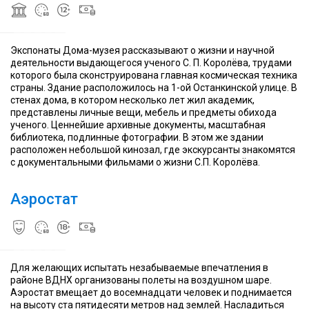
Строительство
Строительство
1966
Сергея
ставших
1966
Сергея
ставших
1966
Воздушный
храма
Воздушный
храма
Воздушный
год
Королёва
экспонатами
год
Королёва
экспонатами
год
шар
в
шар
в
шар
может
Баден-
может
Баден-
может
Экспонаты Дома-музея рассказывают о жизни и научной
взлетать
Бадене
взлетать
Бадене
взлетать
деятельности выдающегося ученого С. П. Королёва, трудами
в
было
в
было
в
которого была сконструирована главная космическая техника
небо
В
инициировано
небо
В
инициировано
небо
страны. Здание расположилось на 1-ой Останкинской улице. В
даже
районе
русской
даже
районе
русской
даже
стенах дома, в котором несколько лет жил академик,
в
ВДНХ
дипломатической
в
ВДНХ
дипломатической
в
представлены личные вещи, мебель и предметы обихода
мороз
в
миссией
мороз
в
миссией
мороз
ученого. Ценнейшие архивные документы, масштабная
—
хорошую
в
—
хорошую
в
—
библиотека, подлинные фотографии. В этом же здании
при
летнюю
Карлсруэ
при
летнюю
Карлсруэ
при
расположен небольшой кинозал, где экскурсанты знакомятся
температуре
погоду
(глава
температуре
погоду
(глава
температуре
с документальными фильмами о жизни С.П. Королёва.
минус
в
Н.
минус
в
Н.
минус
20.
небе
А.
20.
небе
А.
20.
Поэтому
можно
Столыпин)
Поэтому
можно
Столыпин)
Поэтому
Аэростат
зимой
увидеть
и
зимой
увидеть
и
зимой
аттракцион
белый
княгиней
аттракцион
белый
княгиней
аттракцион
тоже
воздушный
Е.
тоже
воздушный
Е.
тоже
В
В
В
работает
шар
Трубецкой
работает
шар
Трубецкой
работает
настоящее
настоящее
настоящее
время
Московский
время
Московский
время
фонды
музей
фонды
музей
фонды
Для желающих испытать незабываемые впечатления в
Музея
анимации
Музея
анимации
Музея
районе ВДНХ организованы полеты на воздушном шаре.
анимации
—
Коллекция
анимации
—
Коллекция
анимации
Аэростат вмещает до восемнадцати человек и поднимается
насчитывают
первый
экспонатов
насчитывают
первый
экспонатов
насчитывают
на высоту ста пятидесяти метров над землей. Насладиться