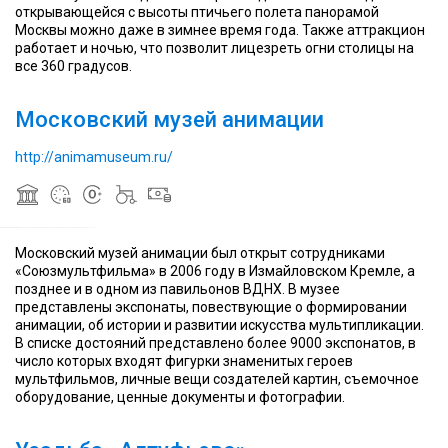
порядка
в
связана
порядка
в
связана
порядка
открывающейся с высоты птичьего полета панорамой
9000
России
с
9000
России
с
9000
Москвы можно даже в зимнее время года. Также аттракцион
экспонатов,
международный
историей
экспонатов,
международный
историей
экспонатов,
работает и ночью, что позволит лицезреть огни столицы на
около
анимационный
развития
около
анимационный
развития
около
все 360 градусов.
2500
музей,
анимации
2500
музей,
анимации
2500
из
открытый
и
из
открытый
и
из
Московский музей анимации
которых
в
мультипликации
которых
в
мультипликации
которых
представлены
2006
в
представлены
2006
в
представлены
в
году
России
в
году
России
в
http://animamuseum.ru/
Кремле
сотрудниками
и
Кремле
сотрудниками
и
Кремле
в
киностудии
за
в
киностудии
за
в
Предположительно
Предположительно
Измайлово
«Союзмультфильм»
рубежом
Измайлово
«Союзмультфильм»
рубежом
Измайлово
название
название
Усадьба
пошло
Усадьба
пошло
Впервые
Алтуфьево
от
Впервые
Алтуфьево
от
Впервые
Московский музей анимации был открыт сотрудниками
усадьба
—
первых
усадьба
—
первых
усадьба
«Союзмультфильма» в 2006 году в Измайловском Кремле, а
документально
комплекс
владельцев
документально
комплекс
владельцев
документально
позднее и в одном из павильонов ВДНХ. В музее
зафиксирована
памятников
из
зафиксирована
памятников
из
зафиксирована
представлены экспонаты, повествующие о формировании
в
усадебной
московского
в
усадебной
московского
в
анимации, об истории и развитии искусства мультипликации.
1585
архитектуры
дворянского
1585
архитектуры
дворянского
1585
В списке достояний представлено более 9000 экспонатов, в
году,
XVIII
рода
году,
XVIII
рода
году,
число которых входят фигурки знаменитых героев
тогда
—
Олтуфьевых
тогда
—
Олтуфьевых
тогда
мультфильмов, личные вещи создателей картин, съемочное
её
XIX
и
её
XIX
и
её
оборудование, ценные документы и фотографии.
владельцем
веков
было
владельцем
веков
было
владельцем
был
на
изменено
был
на
изменено
был