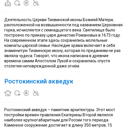
Божией
Божией
Тихвинской
Божией
Божией
Тихвинской
Божией
Матери
Матери
церкви
Матери
Матери
церкви
Матери
Ростокинский
Ростокинский
Деятельность Церкви Тихвинской иконы Божией Матери,
акведук
акведук
расположенной на возвышенности под названием Церковная
—
—
горка, исчисляется с семнадцатого века. Святилище было
гидротехническое
гидротехническое
построено по приказу царя династии Романовых в 1673 году.
сооружение
сооружение
На современном этапе здесь сохранились молельные
упразднённого
упразднённого
комнаты царской семьи. Наследие храма включает в себя
Мытищинского
Мытищинского
знаменитую Тихвинскую икону, которая по преданиям не раз
водопровода,
Проходит
водопровода,
Проходит
являла чудеса. Говорят, что икона написана в древние
единственный
над
единственный
над
времена самим Апостолом Лукой и сохранилась спустя
Ростокинский
сохранившийся
долиной
Ростокинский
сохранившийся
долиной
Ростокинский
столетия неповрежденной даже огнём.
акведук
акведук
реки
акведук
акведук
реки
акведук
известен
из
Яузы,
известен
из
Яузы,
известен
под
пяти
построен
под
пяти
построен
под
Ростокинский акведук
неофициальным
построенных
в
неофициальным
построенных
в
неофициальным
В
В
названием
для
1783–
названием
для
1783–
названием
парке
парке
«Миллионный
этой
1784
«Миллионный
этой
1784
«Миллионный
расположен
расположен
мост»
системы
годах
мост»
системы
годах
мост»
пруд
пруд
с
с
зонами
зонами
Ростокинский акведук – памятник архитектуры. Этот мост
отдыха,
отдыха,
постройки времен правления Екатерины Второй являлся
плавающий
плавающий
наиболее крупногабаритным для России того периода.
фонтан,
фонтан,
Каменное сооружение достигает в длину 350 метров, 15