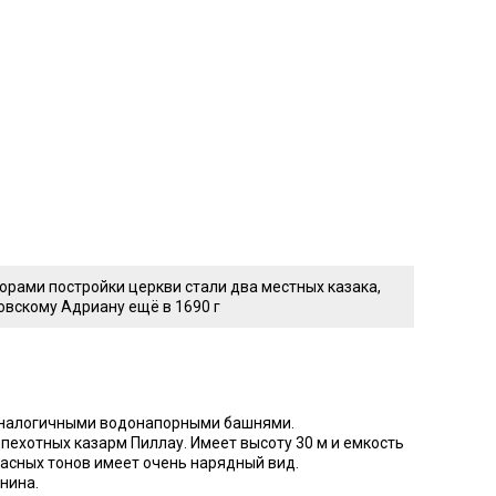
орами постройки церкви стали два местных казака,
овскому Адриану ещё в 1690 г
я аналогичными водонапорными башнями.
пехотных казарм Пиллау. Имеет высоту 30 м и емкость
расных тонов имеет очень нарядный вид.
нина.