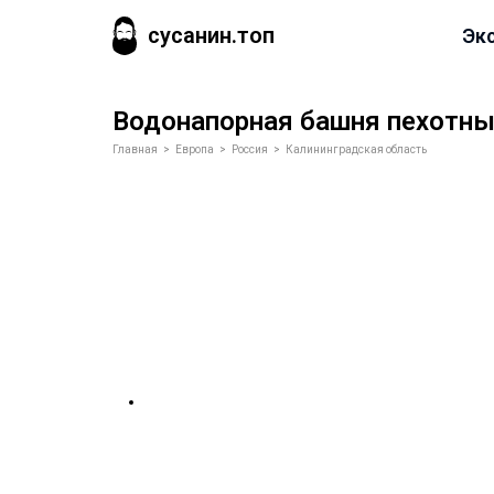
сусанин.топ
Эк
Водонапорная башня пехотны
Главная
>
Европа
>
Россия
>
Калининградская область