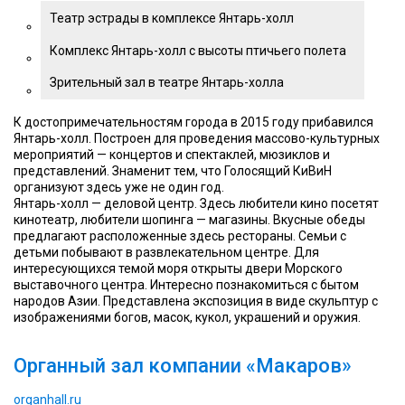
Театр эстрады в комплексе Янтарь-холл
Комплекс Янтарь-холл с высоты птичьего полета
Зрительный зал в театре Янтарь-холла
К достопримечательностям города в 2015 году прибавился
Янтарь-холл. Построен для проведения массово-культурных
мероприятий — концертов и спектаклей, мюзиклов и
представлений. Знаменит тем, что Голосящий КиВиН
организуют здесь уже не один год.
Янтарь-холл — деловой центр. Здесь любители кино посетят
кинотеатр, любители шопинга — магазины. Вкусные обеды
предлагают расположенные здесь рестораны. Семьи с
детьми побывают в развлекательном центре. Для
интересующихся темой моря открыты двери Морского
выставочного центра. Интересно познакомиться с бытом
народов Азии. Представлена экспозиция в виде скульптур с
изображениями богов, масок, кукол, украшений и оружия.
Органный зал компании «Макаров»
organhall.ru