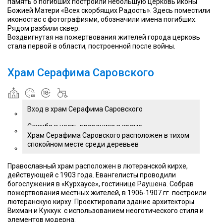
память о погибших построили небольшую церковь иконы
Божией Матери «Всех скорбящих Радость». Здесь поместили
иконостас с фотографиями, обозначили имена погибших.
Рядом разбили сквер.
Воздвигнутая на пожертвования жителей города церковь
стала первой в области, построенной после войны.
Храм Серафима Саровского
Вход в храм Серафима Саровского
Служба в честь праздника в храме
Храм Серафима Саровского расположен в тихом
спокойном месте среди деревьев
Православный храм расположен в лютеранской кирхе,
действующей с 1903 года. Евангелисты проводили
богослужения в «Курхаусе», гостинице Раушена. Собрав
пожертвования местных жителей, в 1906-1907 гг. построили
лютеранскую кирху. Проектировали здание архитекторы
Вихман и Куккук с использованием неоготического стиля и
элементов модерна.