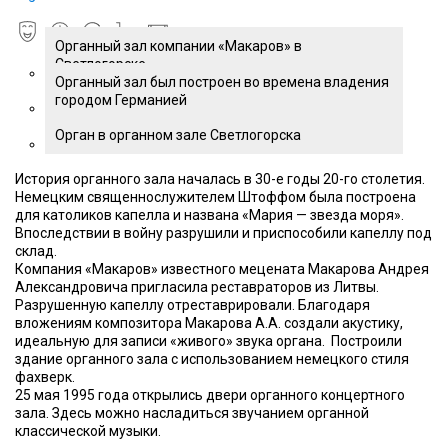
Органный зал компании «Макаров» в
Светлогорске
Органный зал был построен во времена владения
городом Германией
Орган в органном зале Светлогорска
История органного зала началась в 30-е годы 20-го столетия.
Немецким священнослужителем Штоффом была построена
для католиков капелла и названа «Мария — звезда моря».
Впоследствии в войну разрушили и приспособили капеллу под
склад.
Компания «Макаров» известного мецената Макарова Андрея
Александровича пригласила реставраторов из Литвы.
Разрушенную капеллу отреставрировали. Благодаря
вложениям композитора Макарова А.А. создали акустику,
идеальную для записи «живого» звука органа. Построили
здание органного зала с использованием немецкого стиля
фахверк.
25 мая 1995 года открылись двери органного концертного
зала. Здесь можно насладиться звучанием органной
классической музыки.