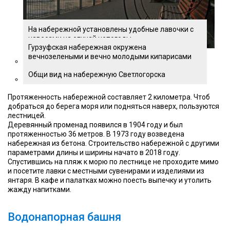
На набережной установлены удобные лавочки с
навесами на случай непогоды
Гурзуфская набережная окружена
вечнозелеными и вечно молодыми кипарисами
Общи вид на набережную Светлогорска
Протяженность набережной составляет 2 километра. Чтоб
добраться до берега моря или подняться наверх, пользуются
лестницей.
Деревянный променад появился в 1904 году и был
протяженностью 36 метров. В 1973 году возведена
набережная из бетона. Строительство набережной с другими
параметрами длины и ширины начато в 2018 году.
Спустившись на пляж к морю по лестнице не проходите мимо
и посетите лавки с местными сувенирами и изделиями из
янтаря. В кафе и палатках можно поесть выпечку и утолить
жажду напитками.
Водонапорная башня