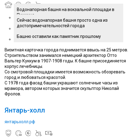
Водонапорная башня на вокзальной площади в
Пушкино
Сейчас водонапорная башня просто одна из
достопримечательностей города
Башню оставили как памятник прошлому
Визитная карточка города поднимается ввысь на 25 метров.
Строительством занимался немецкий архитектор Отто
Вальтер Куккум в 1907-1908 годы. К башне присоединяется
корпус лечебницы.
Со смотровой площадки имеется возможность обозревать
город и любоваться красотой.
С 1978 года фасад башни украшают солнечные часы из
мрамора, автором которых значится скульптор Николай
Фролов.
Янтарь-холл
янтарьхолл.рф