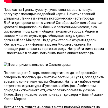
Приехав на 1 день, туристу лучше спланировать пешую
прогулку с помощью подробной карты. Начать с главной
улицы им. Ленина и изучить историческую часть города.
Дойти до пересечения с улицей Октябрьской и полюбоваться
красотой водонапорной башни с солнечными часами, а со
смотровой площадки — общей панорамой города. Рядом в
сквере — копия скульптуры «Несущая воду», далее —
органный зал Макаров. На другой стороне открыты двери
«Янтарь-холла» и филиала музея Мирового океана. На
площади расположены торговые ряды. Не пройти мимо храма
— памятника в память погибшим после авиакатастрофы.
По лестнице от Янтарь-холла спуститься до набережной и
совершить прогулку до канатной лестницы. Гуляя, определить
время по солнечным часам «Зодиак». На пути к набережной
встретятся скульптуры «Русалка» и «Нимфа». Любителям
природы и спокойного отдыха полезно побывать у озера
Тихое. Две улицы, которые приведут до озера — Балтийская и
Карла Маркса.
Летом здесь гуляют и наслаждаются природой, плавают на