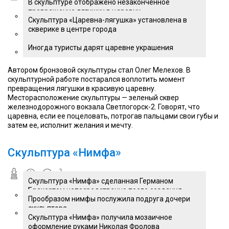
В скульптуре отображено незаконченное
превращение лягушки в царевну
Скульптура «Царевна-лягушка» установлена в
скверике в центре города
Иногда туристы дарят царевне украшения
Автором бронзовой скульптуры стал Олег Мелехов. В
скульптурной работе постарался воплотить момент
превращения лягушки в красивую царевну.
Месторасположение скульптуры — зеленый сквер
железнодорожного вокзала Светлогорск-2. Говорят, что
царевна, если ее поцеловать, потрогав пальцами свои губы и
затем ее, исполнит желания и мечту.
Скульптура «Нимфа»
Скульптура «Нимфа» сделанная Германом
Брахертом непосредственно после создания
Прообразом нимфы послужила подруга дочери
скульптора
Скульптура «Нимфа» получила мозаичное
оформление руками Николая Фролова