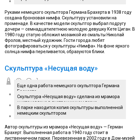
Руками немецкого скульптора Германа Брахерта в 1938 году
создана бронзовая нимфа. Скульптуру установили на
променаде. В качестве модели скульптор выбрал подругу
дочери — семнадцатилетнюю молодую девушку Кете Циган. В
1980 году статую обложил мозаикой из смальты Николай
Фролов, местный художник. Гости города любят
фотографироваться у скульптуры «Нимфа». На фоне яркого
солнца нимфа переливается, образуются блики.
Скульптура «Несущая воду»
Еще одна работа немецкого скульптора Германа
Брахерта
Скульптура «Несущая воду» сделана из мрамора
и установлена в лиственничном парке
В парке находится копия скульптуры выполненной
немецким скульптором
Автор скульптуры из мрамора «Несущая воду» — Герман
Брахерт. Выполненная работа в 1940 году стоит в
лиственничном парке. Перевезенная в 2002 году в Дом-музей