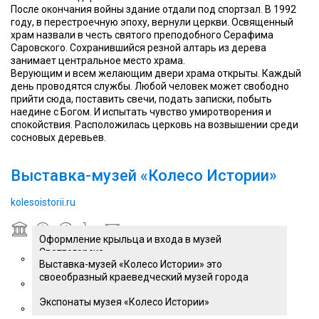
После окончания войны здание отдали под спортзал. В 1992
году, в перестроечную эпоху, вернули церкви. Освященный
храм назвали в честь святого преподобного Серафима
Саровского. Сохранившийся резной алтарь из дерева
занимает центральное место храма.
Верующим и всем желающим двери храма открыты. Каждый
день проводятся службы. Любой человек может свободно
прийти сюда, поставить свечи, подать записки, побыть
наедине с Богом. И испытать чувство умиротворения и
спокойствия. Расположилась церковь на возвышении среди
сосновых деревьев.
Выставка-музей «Колесо Истории»
kolesoistorii.ru
Оформление крыльца и входа в музей
Светлогорска
Выставка-музей «Колесо Истории» это
своеобразный краеведческий музей города
Экспонаты музея «Колесо Истории»