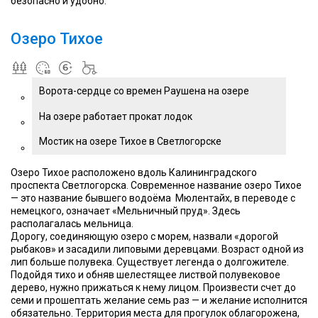
безопасно и удобно.
Озеро Тихое
Ворота-сердце со времен Раушена на озере
На озере работает прокат лодок
Мостик на озере Тихое в Светлогорске
Озеро Тихое расположено вдоль Калининградского
проспекта Светлогорска. Современное название озеро Тихое
— это название бывшего водоёма Мюлентайх, в переводе с
немецкого, означает «Мельничный пруд». Здесь
располагалась мельница.
Дорогу, соединяющую озеро с морем, назвали «дорогой
рыбаков» и засадили липовыми деревцами. Возраст одной из
лип больше полувека. Существует легенда о долгожителе.
Подойдя тихо и обняв шелестящее листвой полувековое
дерево, нужно прижаться к нему лицом. Произвести счет до
семи и прошептать желание семь раз — и желание исполнится
обязательно. Территория места для прогулок облагорожена,