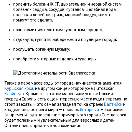
полечить болезни ЖКТ, дыхательной и нервной систем,
болезнях сердца, сосудов, суставов. Целебная вода,
полезная лечебная грязь, морской воздух, климат
помогут это сделать.
познакомиться с уютным курортным городом;
отдохнуть, гуляя по набережной и по улицам города;
послушать органную музыку;
приобрести янтарные изделия и сувениры.
Также в паре часов езды от города начинается знаменитая
Куршская коса
, на другом конце которой уже Литовская
Клайпеда
. Кроме того в этом маленьком уголке России
посреди Европы есть еще интересные места куда непременно
стоит заехать — это самая западная точка страны
Балтийск
и
кладезь янтаря всего мира — поселок
Янтарный
. Независимо
от времени года посещение приморского города Светлогорск
будет полезным и увлекательным для взрослых и детей.
Оставит лишь приятные воспоминания.