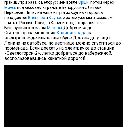
границу три раза: с Белоруссией возле
Орши
, потом через
Минск
подъезжаем к границе Белоруссии с Литвой.
Пересекая Литву на нашем пути из крупных городов
попадаются
Вильнюс
и
Каунас
и затем уже мы въезжаем
опять в Россию. Поезд в Калининград отправляется с
Добраться до
Белорусского вокзала
Москвы
.
Светлогорска можно из
Калининграда
на
электропоезде или на автобусе.
Доехав до улицы
Ленина на автобусе, по лестнице можно спуститься до
променада. Если доехать на электричке до станции
«Светлогорск-2», легко добраться до набережной,
воспользовавшись канатной дорогой.