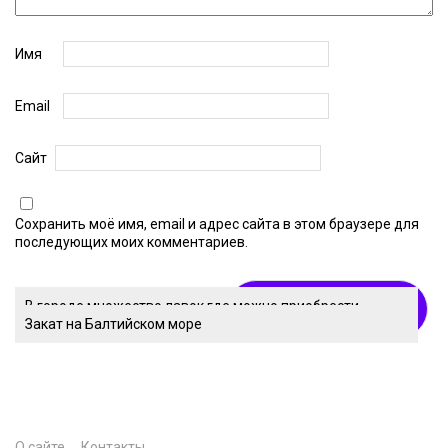
Имя
Email
Сайт
Сохранить моё имя, email и адрес сайта в этом браузере для
последующих моих комментариев.
В городе множество лавок где можно приобрести
Улочки города с красивыми домиками
Городской пляж Светлогорска
изделия из янтаря
Закат на Балтийском море
О сайте
Контакты