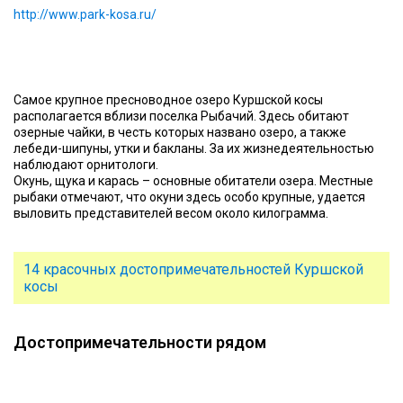
http://www.park-kosa.ru/
Самое крупное пресноводное озеро Куршской косы
располагается вблизи поселка Рыбачий. Здесь обитают
озерные чайки, в честь которых названо озеро, а также
лебеди-шипуны, утки и бакланы. За их жизнедеятельностью
наблюдают орнитологи.
Окунь, щука и карась – основные обитатели озера. Местные
рыбаки отмечают, что окуни здесь особо крупные, удается
выловить представителей весом около килограмма.
14 красочных достопримечательностей Куршской
косы
Достопримечательности рядом