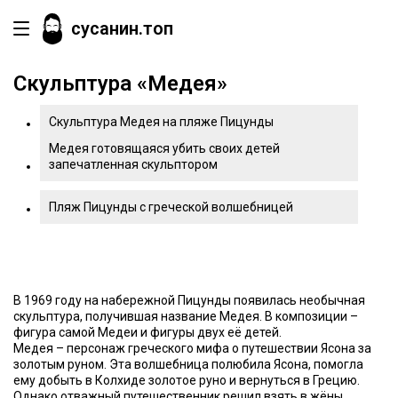
сусанин.топ
Скульптура «Медея»
Скульптура Медея на пляже Пицунды
Медея готовящаяся убить своих детей
запечатленная скульптором
Пляж Пицунды с греческой волшебницей
В 1969 году на набережной Пицунды появилась необычная
скульптура, получившая название Медея. В композиции –
фигура самой Медеи и фигуры двух её детей.
Медея – персонаж греческого мифа о путешествии Ясона за
золотым руном. Эта волшебница полюбила Ясона, помогла
ему добыть в Колхиде золотое руно и вернуться в Грецию.
Однако отважный путешественник решил взять в жёны