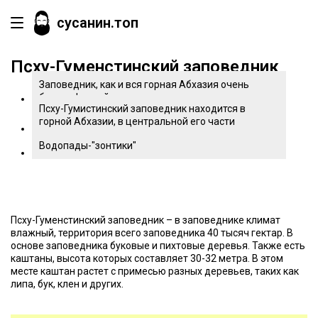
сусанин.топ
Псху-Гуменстинский заповедник
Заповедник, как и вся горная Абхазия очень
богата флорой
Псху-Гумистинский заповедник находится в
горной Абхазии, в центральной его части
Водопады-"зонтики"
Псху-Гуменстинский заповедник – в заповеднике климат
влажный, территория всего заповедника 40 тысяч гектар. В
основе заповедника буковые и пихтовые деревья. Также есть
каштаны, высота которых составляет 30-32 метра. В этом
месте каштан растет с примесью разных деревьев, таких как
липа, бук, клен и других.