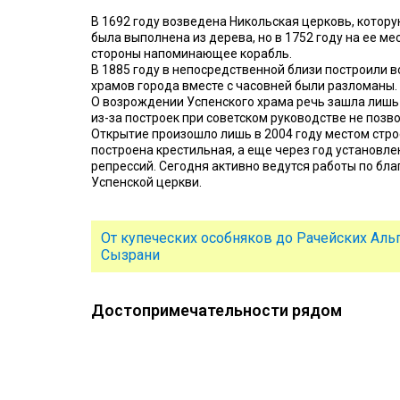
В 1692 году возведена Никольская церковь, котор
была выполнена из дерева, но в 1752 году на ее ме
стороны напоминающее корабль.
В 1885 году в непосредственной близи построили в
храмов города вместе с часовней были разломаны.
О возрождении Успенского храма речь зашла лишь в 
из-за построек при советском руководстве не позв
Открытие произошло лишь в 2004 году местом стро
построена крестильная, а еще через год установле
репрессий. Сегодня активно ведутся работы по бл
Успенской церкви.
От купеческих особняков до Рачейских Аль
Сызрани
Достопримечательности рядом