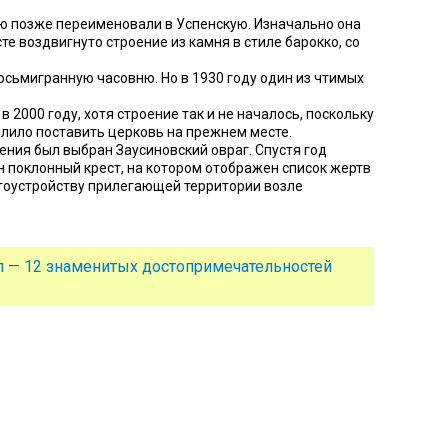
ую позже переименовали в Успенскую. Изначально она
сте воздвигнуто строение из камня в стиле барокко, со
осьмигранную часовню. Но в 1930 году один из чтимых
2000 году, хотя строение так и не началось, поскольку
олило поставить церковь на прежнем месте.
ения был выбран Заусиновский овраг. Спустя год
н поклонный крест, на котором отображен список жертв
агоустройству прилегающей территории возле
п — 12 знаменитых достопримечательностей