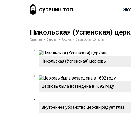
сусанин.топ
Эк
Никольская (Успенская) цер
Главная
>
Европа
>
Россия
>
Самарская область
Никольская (Успенская) церковь
Церковь была возведена в 1692 году
Внутреннее убранство церкви радует глаз