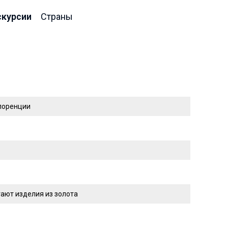
скурсии
Страны
Флоренции
ают изделия из золота