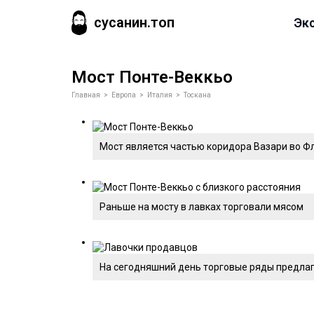
сусанин.топ
Эк
Мост Понте-Веккьо
Главная
>
Европа
>
Италия
>
Тоскана
Мост является частью коридора Вазари во 
Раньше на мосту в лавках торговали мясом
На сегодняшний день торговые ряды предлаг