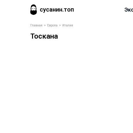
сусанин.топ
Эк
Главная
>
Европа
>
Италия
Тоскана