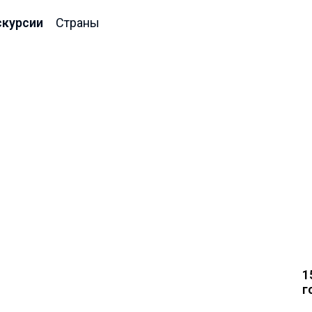
скурсии
Страны
1
г