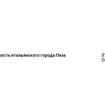
2
ость итальянского города Пиза
С