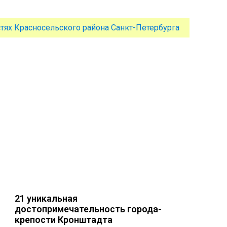
тях Красносельского района Санкт-Петербурга
21 уникальная
достопримечательность города-
крепости Кронштадта