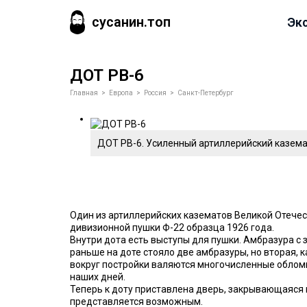
сусанин.топ
Эк
ДОТ РВ-6
Главная
>
Европа
>
Россия
>
Санкт-Петербург
ДОТ РВ-6. Усиленный артиллерийский каземат
Один из артиллерийских казематов Великой Отечес
дивизионной пушки Ф-22 образца 1926 года.
Внутри дота есть выступы для пушки. Амбразура с
раньше на доте стояло две амбразуры, но вторая, 
вокруг постройки валяются многочисленные обломки
наших дней.
Теперь к доту приставлена дверь, закрывающаяся н
представляется возможным.