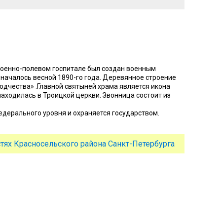
военно-полевом госпитале был создан военным
 началось весной 1890-го года. Деревянное строение
одчества» .Главной святыней храма является икона
аходилась в Троицкой церкви. Звонница состоит из
дерального уровня и охраняется государством.
тях Красносельского района Санкт-Петербурга