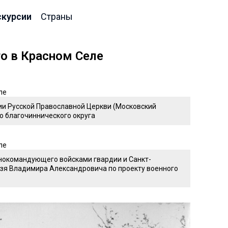
скурсии
Страны
о в Красном Селе
хии Русской Православной Церкви (Московский
го благочиннического округа
нокомандующего войсками гвардии и Санкт-
нязя Владимира Александровича по проекту военного