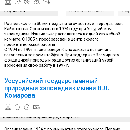
Музей расположен в 30
открыл в Брюгге два
Музе
Lumina
минутах езды от
музея: Choco-Story и
мину
Domestica
Уссурийска
Lumina Domestica
Уссу
Расположился в 30 мин. езды на юго–восток от города в селе
Каймановка. Организован в 1974 году при Уссурийском
заповеднике. Изначально располагался в одной служебной
комнате. С 1985 г. преобразован в центр эколого–
просветительской работы.
С 1994 по 1996 гг. экспозиция была закрыта по причине
затопления во время тайфуна. При поддержке Всемирного
фонда дикой природы и ряда других организаций музей
возобновил свою работу в 1997 г.
Только
здесь
Уссурийский государственный
можно
увидеть
природный заповедник имени В.Л.
оленя
Комарова
в
настоящей
живой
Это единственное место в стране, где можно увидеть совершен
природе
деревья, соседствующие друг с другом
Организован в 1934 г. по инициативе этого учёного. Первые