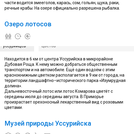
части водится змееголов, карась, сом, гольян, щука, раки,
кто
Музей
речные крабы. На озере официально разрешена рыбалка.
знает,
был
что
основан
лотосы
в
Озеро лотосов
Уникальное
можно
2008
озеро
употреблять
году
является
в
бельгийским
гордостью
Прекрасные цветы облепили весь водоем, и м
пищу
предпринимателем
уссурийцев
цветов
Эдди
ван
Находится в 6 км от центра Уссурийска в микрорайоне
Белле
Дубовая Роща. К нему можно добраться общественным
(Eddy
транспортом и на автомобиле. Ещё один водоём с этим
Van
краснокнижным цветком располагается в 9 км от города, на
Belle),
территории ландшафтно–исторического парка «Изумрудная
который
долина».
ранее
Дальневосточный лотос или лотос Комарова цветёт с
открыл
середины июля до середины августа. В Приморье
Музей был основан в
в
произрастает орехоносный лекарственный вид с розовыми
2008 году
Брюгге
цветами.
бельгийским
два
предпринимателем
музея:
Эдди ван Белле
Choco-
Музей природы Уссурийска
(Eddy Van Belle),
Story
который ранее
и