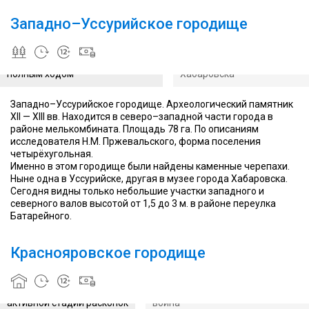
городище
можно
Западно–Уссурийское городище
в
районе
Раскопки городища в
переулка
настоящее время ведутся
Здесь можно увидеть раско
Батарейного
полным ходом
Хабаровска
Западно–Уссурийское городище. Археологический памятник
XII — XIII вв. Находится в северо–западной части города в
районе мелькомбината. Площадь 78 га. По описаниям
исследователя Н.М. Пржевальского, форма поселения
четырёхугольная.
Именно в этом городище были найдены каменные черепахи.
Ныне одна в Уссурийске, другая в музее города Хабаровска.
Сегодня видны только небольшие участки западного и
Буддийский
северного валов высотой от 1,5 до 3 м. в районе переулка
жезл,
Батарейного.
откопанный
тут
же,
Краснояровское городище
хранится
в
Краснояровское
местном
городище находится в
Именно тут нашли хорошо сохран
музее
активной стадии раскопок
воина