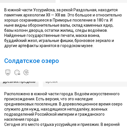
В южной части Уссурийска, за рекой Раздольная, находится
памятник археологии XII — XIII вв. Это большое и относительно
хорошо сохранившееся в Приморье поселение в 180 га. И
ныне видны оборонительные валы, склад каменных ядер,
базы колонн дворца, остатки жилищ, следы водоёмов.
Найденные государственные печати, маска воина,
Зимой
буддийский жезл, игральные фишки, бронзовое зеркало и
по
другие артефакты хранятся в городском музее.
озеру
можно
ходить,
Солдатское озеро
Местные
корка
считают, что
льда
озеро им
довольно
досталось от
Сегодня на озере купаются и загорают в л
плотная
древних предков
время
Расположено в южной части города. Водоём искусственного
происхождения. Есть версия, что это наследие
средневековых поселенцев. В дореволюционное время озеро
служило для нужд, находящихся неподалёку, военных
подразделений Российской империи и гражданского
населения города.
Сегодня это место отдыха уссурийцев и приезжих. В верхней
Мало