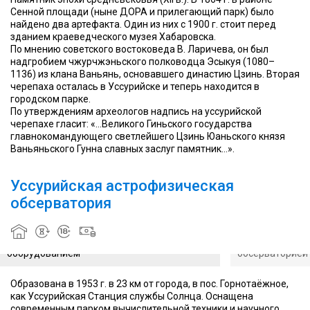
Сенной площади (ныне ДОРА и прилегающий парк) было
найдено два артефакта. Один из них с 1900 г. стоит перед
зданием краеведческого музея Хабаровска.
По мнению советского востоковеда В. Ларичева, он был
надгробием чжурчжэньского полководца Эсыкуя (1080–
1136) из клана Ваньянь, основавшего династию Цзинь. Вторая
черепаха осталась в Уссурийске и теперь находится в
городском парке.
По утверждениям археологов надпись на уссурийской
черепахе гласит: «…Великого Гиньского государства
главнокомандующего светлейшего Цзинь Юаньского князя
Ваньяньского Гунна славных заслуг памятник…».
Уссурийская астрофизическая
Первое
обсерватория
фото
после
Несмотря на немного неподобающий вид,
постройки
внутри оснащена современным
Вплоть до Байк
обсерватории
оборудованием
обсерваторией
Образована в 1953 г. в 23 км от города, в пос. Горнотаёжное,
как Уссурийская Станция службы Солнца. Оснащена
современным парком вычислительной техники и научного