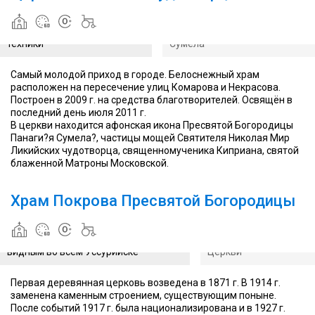
шаропилотный, МГНГ-
Богородицы
ОФ-3492", ему присвоен
Панаги́я
статус памятника науки и
Несмотря на свою новизну, им
Сумела́
техники
Сумела́
Самый молодой приход в городе. Белоснежный храм
расположен на пересечение улиц Комарова и Некрасова.
Построен в 2009 г. на средства благотворителей. Освящён в
последний день июля 2011 г.
В церкви находится афонская икона Пресвятой Богородицы
Панаги?я Сумела?, частицы мощей Святителя Николая Мир
Двери
Ликийских чудотворца, священномученика Киприана, святой
храма
блаженной Матроны Московской.
открыты
для
прихожан
Храм Покрова Пресвятой Богородицы
в
любое
Храм Покрова Пресвятой
время
Богородицы является самым
В 1945 г. храм возвра
года
видным во всем Уссурийске
Церкви
Первая деревянная церковь возведена в 1871 г. В 1914 г.
заменена каменным строением, существующим поныне.
После событий 1917 г. была национализирована и в 1927 г.