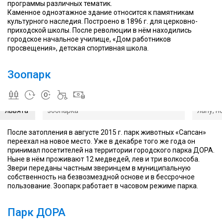
программы различных тематик.
практически
Каменное одноэтажное здание относится к памятникам
ручными,
культурного наследия. Построено в 1896 г. для церковно-
их
приходской школы. После революции в нём находились
можно
городское начальное училище, «Дом работников
даже
просвещения», детская спортивная школа.
подержать
После
за
переезда
лапу,
Зоопарк
зоопарка
но
тут
не
появились
стоит
маленькие
Жирафы - новое приобретение
Все ме
забываться
львята
зоопарка
лапу, н
После затопления в августе 2015 г. парк животных «Сапсан»
переехал на новое место. Уже в декабре того же года он
принимал посетителей на территории городского парка ДОРА.
Ныне в нём проживают 12 медведей, лев и три волкособа.
Звери переданы частным зверинцем в муниципальную
собственность на безвозмездной основе и в бессрочное
Городской
пользование. Зоопарк работает в часовом режиме парка.
В
парк -
беседках
одно из
можно
Парк ДОРА
немногих
отдохнуть
мест для