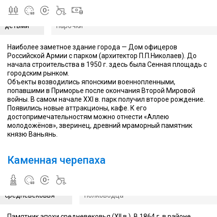
и
прогулок и
насладиться
отдыха с
По аллее молодоженов любят гулять влюбленны
спокойствием
детьми
парочки
Наиболее заметное здание города — Дом офицеров
Российской Армии с парком (архитектор П.П.Николаев). До
начала строительства в 1950 г. здесь была Сенная площадь с
городским рынком.
Объекты возводились японскими военнопленными,
попавшими в Приморье после окончания Второй Мировой
войны. В самом начале XXI в. парк получил второе рождение.
Появились новые аттракционы, кафе. К его
достопримечательностям можно отнести «Аллею
Археологи
молодожёнов», зверинец, древний мраморный памятник
полагают,
князю Ваньянь.
что
она
являлась
Каменная черепаха
элементом
Каменная
надгробия
черепаха является
японского
памятником
Археологи полагают, что она являлась 
полководца
средневековья
полководца
Памятник эпохи средневековья (XII в.). В 1864 г. в районе