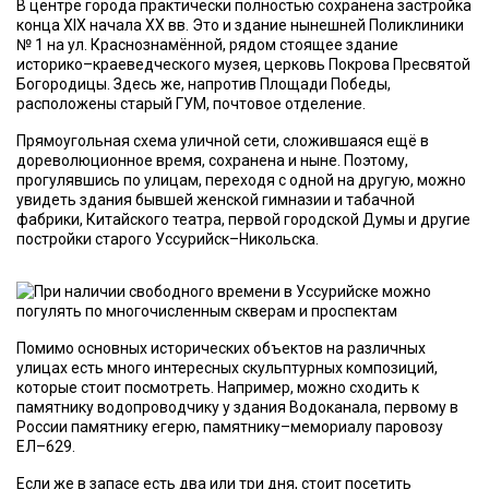
В центре города практически полностью сохранена застройка
конца XIX начала XX вв. Это и здание нынешней Поликлиники
№ 1 на ул. Краснознамённой, рядом стоящее здание
историко–краеведческого музея, церковь Покрова Пресвятой
Богородицы. Здесь же, напротив Площади Победы,
расположены старый ГУМ, почтовое отделение.
Прямоугольная схема уличной сети, сложившаяся ещё в
дореволюционное время, сохранена и ныне. Поэтому,
прогулявшись по улицам, переходя с одной на другую, можно
увидеть здания бывшей женской гимназии и табачной
фабрики, Китайского театра, первой городской Думы и другие
постройки старого Уссурийск–Никольска.
Помимо основных исторических объектов на различных
улицах есть много интересных скульптурных композиций,
которые стоит посмотреть. Например, можно сходить к
памятнику водопроводчику у здания Водоканала, первому в
России памятнику егерю, памятнику–мемориалу паровозу
ЕЛ–629.
Если же в запасе есть два или три дня, стоит посетить