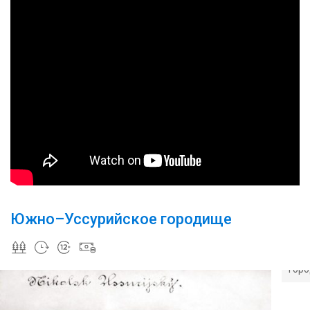
Южно–Уссурийское городище
Схематичное
расположение
древнего
Схем
городища
гор