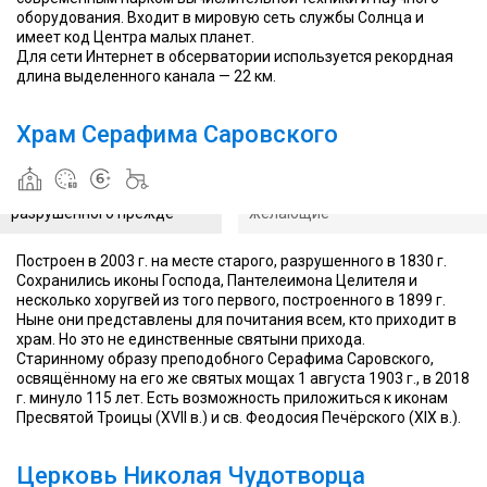
оборудования. Входит в мировую сеть службы Солнца и
имеет код Центра малых планет.
К
Для сети Интернет в обсерватории используется рекордная
редким
длина выделенного канала — 22 км.
и
чудотворным
иконам
Храм Серафима Саровского
могут
приложиться
Храм построен 15 лет
все
назад на месте
В храм могут сходить все
желающие
разрушенного прежде
желающие
Построен в 2003 г. на месте старого, разрушенного в 1830 г.
Сохранились иконы Господа, Пантелеимона Целителя и
Несмотря
несколько хоругвей из того первого, построенного в 1899 г.
на
Ныне они представлены для почитания всем, кто приходит в
свою
храм. Но это не единственные святыни прихода.
новизну,
Старинному образу преподобного Серафима Саровского,
именно
освящённому на его же святых мощах 1 августа 1903 г., в 2018
здесь
г. минуло 115 лет. Есть возможность приложиться к иконам
можно
Пресвятой Троицы (XVII в.) и св. Феодосия Печёрского (XIX в.).
увидеть
афонскую
Экспонат "Теодолит
икону
Церковь Николая Чудотворца
аэрологический
Пресвятой