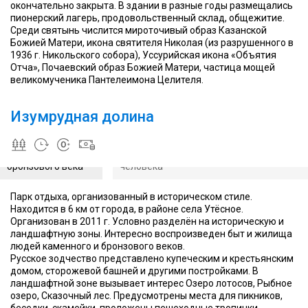
окончательно закрыта. В здании в разные годы размещались
пионерский лагерь, продовольственный склад, общежитие.
На
Среди святынь числится мироточивый образ Казанской
деревянную
Божией Матери, икона святителя Николая (из разрушенного в
стену
1936 г. Никольского собора), Уссурийская икона «Объятия
можно
Отча», Почаевский образ Божией Матери, частица мощей
залезть
великомученика Пантелеимона Целителя.
и
Изумрудная
почувствовать
долина - самый
в
Изумрудная долина
популярный парк в
себя
русском стиле,
в
рассказывающий о
роли
быте людей
Деревянные постройки передают настоя
часового
бронзового века
человека
Парк отдыха, организованный в историческом стиле.
Находится в 6 км от города, в районе села Утёсное.
Организован в 2011 г. Условно разделён на историческую и
ландшафтную зоны. Интересно воспроизведен быт и жилища
людей каменного и бронзового веков.
Русское зодчество представлено купеческим и крестьянским
домом, сторожевой башней и другими постройками. В
ландшафтной зоне вызывает интерес Озеро лотосов, Рыбное
озеро, Сказочный лес. Предусмотрены места для пикников,