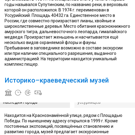
годы назывался Супутинским, по названию реки, в верховьях
которой он расположился. В 1974 г. переименован в
Уссурийский. Площадь 40432 га. Единственное место в
России, где совместно произрастают лианы, хвойные и
широколиственные деревья. Место обитания краснокнижного
амурского тигра, дальневосточного леопарда, гималайского
медведя. Произрастает женьшень и насчитывается ещё
несколько видов охраняемой флоры и фауны.
Пребывание в заповеднике возможно в составе экскурсии
или при наличии специального разрешения, выданного
В
администрацией. На территории находится уникальный
музее
комплекс пещер.
можно
ознакомиться
с
Историко–краеведческий музей
укладом
жизни
Здание музея относится к
древних
памятникам культурного
В музее можно ознакомитьс
уссурийцев
наследия города
уссурийцев
Находится на Краснознамённой улице, рядом с Площадью
Победы. По нынешнему адресу открылся в 1999 г. Кроме
Все
постоянных экспозиций, посвящённых становлению и
медведи
развитию города, музей предлагает экскурсионные
являются