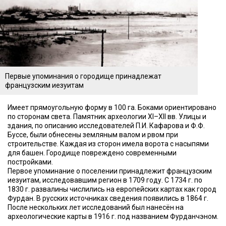
Первые упоминания о городище принадлежат
французским иезуитам
Имеет прямоугольную форму в 100 га. Боками ориентировано
по сторонам света. Памятник археологии XI–XII вв. Улицы и
здания, по описанию исследователей П.И. Кафарова и Ф.Ф.
Буссе, были обнесены земляным валом и рвом при
строительстве. Каждая из сторон имела ворота с насыпями
для башен. Городище повреждено современными
постройками.
Первое упоминание о поселении принадлежит французским
иезуитам, исследовавшим регион в 1709 году. С 1734 г. по
1830 г. развалины числились на европейских картах как город
Фурдан. В русских источниках сведения появились в 1864 г.
После нескольких лет исследований был нанесён на
археологические карты в 1916 г. под названием Фурданчэном.
Увидеть