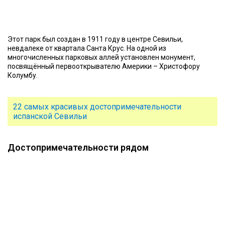
Этот парк был создан в 1911 году в центре Севильи,
невдалеке от квартала Санта Крус. На одной из
многочисленных парковых аллей установлен монумент,
посвящённый первооткрывателю Америки – Христофору
Колумбу.
22 самых красивых достопримечательности
испанской Севильи
Достопримечательности рядом