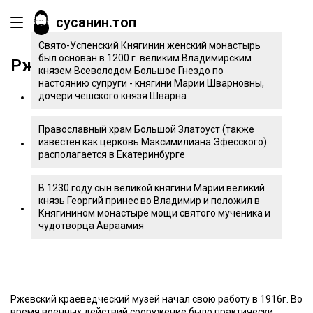
сусанин.топ
Свято-Успенский Княгинин женский монастырь
был основан в 1200 г. великим Владимирским
Ржевский краеведческий музей
князем Всеволодом Большое Гнездо по
настоянию супруги - княгини Марии Шварновны,
дочери чешского князя Шварна
Православный храм Большой Златоуст (также
известен как церковь Максимилиана Эфесского)
располагается в Екатеринбурге
В 1230 году сын великой княгини Марии великий
князь Георгий принес во Владимир и положил в
Княгинином монастыре мощи святого мученика и
чудотворца Авраамия
Ржевский краеведческий музей начал свою работу в 1916г. Во
время военных действий сооружение было практически