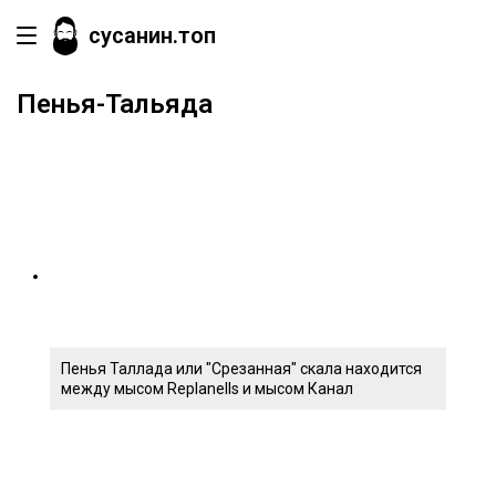
сусанин.топ
Пенья-Тальяда
Пенья Таллада или "Срезанная" скала находится
между мысом Replanells и мысом Канал