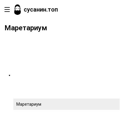
сусанин.топ
Маретариум
Маретариум