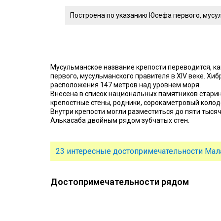
Построена по указанию Юсефа первого, мусул
Мусульманское название крепости переводится, ка
первого, мусульманского правителя в XIV веке. Хи
расположения 147 метров над уровнем моря.
Внесена в список национальных памятников старин
крепостные стены, родники, сорокаметровый колоде
Внутри крепости могли разместиться до пяти тыся
Алькасаба двойным рядом зубчатых стен.
23 интересные достопримечательности Мала
Достопримечательности рядом