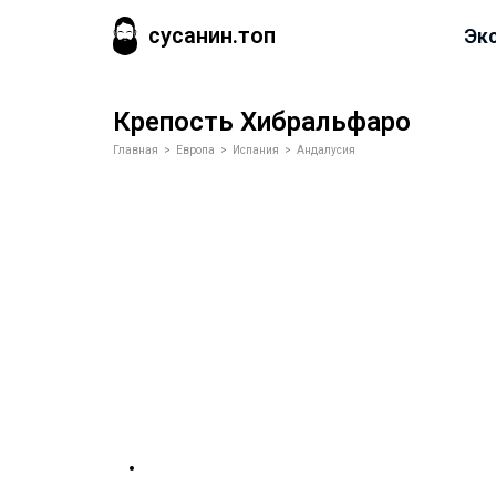
сусанин.топ
Эк
Крепость Хибральфаро
Главная
>
Европа
>
Испания
>
Андалусия