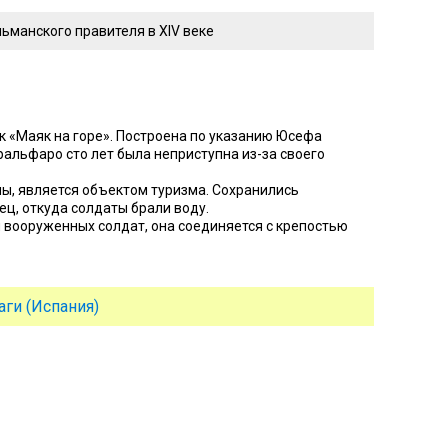
ьманского правителя в XIV веке
к «Маяк на горе». Построена по указанию Юсефа
бральфаро сто лет была неприступна из-за своего
ы, является объектом туризма. Сохранились
ц, откуда солдаты брали воду.
ч вооруженных солдат, она соединяется с крепостью
ги (Испания)