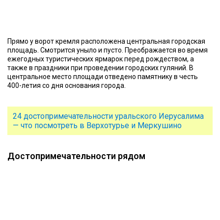
Прямо у ворот кремля расположена центральная городская
площадь. Смотрится уныло и пусто. Преображается во время
ежегодных туристических ярмарок перед рождеством, а
также в праздники при проведении городских гуляний. В
центральное место площади отведено памятнику в честь
400-летия со дня основания города.
24 достопримечательности уральского Иерусалима
— что посмотреть в Верхотурье и Меркушино
Достопримечательности рядом