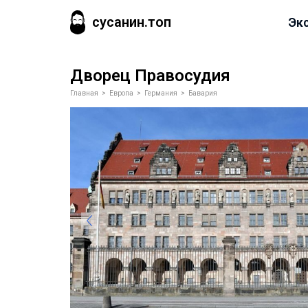
сусанин.топ
Эк
Дворец Правосудия
Главная
>
Европа
>
Германия
>
Бавария