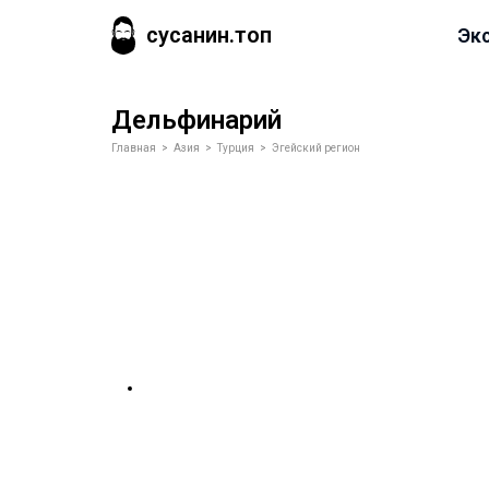
сусанин.топ
Эк
Дельфинарий
Главная
>
Азия
>
Турция
>
Эгейский регион