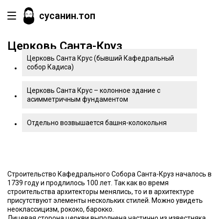
сусанин.топ
Церковь Санта-Круз
Церковь Санта Крус (бывший Кафедральный
собор Кадиса)
Церковь Санта Крус – колонное здание с
асимметричным фундаментом
Отдельно возвышается башня-колокольня
Строительство Кафедрального Собора Санта-Круз началось в
1739 году и продлилось 100 лет. Так как во время
строительства архитекторы менялись, то и в архитектуре
присутствуют элементы нескольких стилей. Можно увидеть
неоклассицизм, рококо, барокко.
Лицевая сторона церкви выполнена частично из известняка,