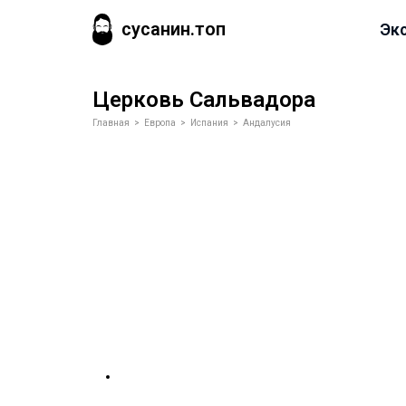
сусанин.топ
Эк
Церковь Сальвадора
Главная
>
Европа
>
Испания
>
Андалусия