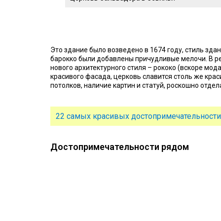
Это здание было возведено в 1674 году, стиль здан
барокко были добавлены причудливые мелочи. В р
нового архитектурного стиля – рококо (вскоре мод
красивого фасада, церковь славится столь же кра
потолков, наличие картин и статуй, роскошно отде
22 самых красивых достопримечательности
Достопримечательности рядом