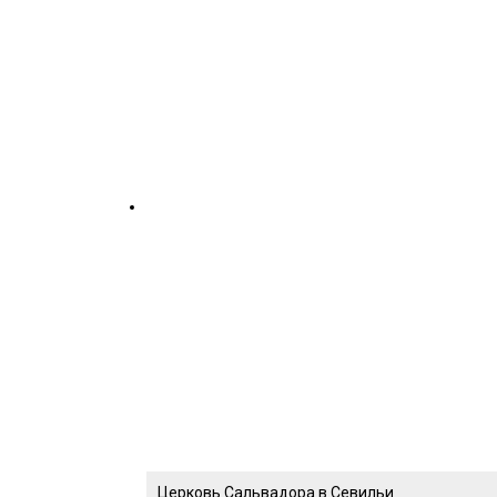
Церковь Сальвадора в Севильи