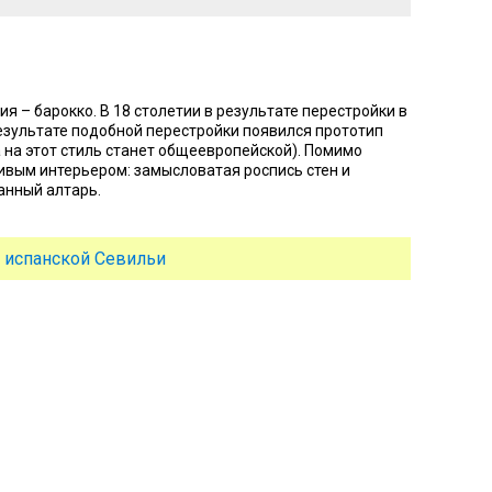
ия – барокко. В 18 столетии в результате перестройки в
езультате подобной перестройки появился прототип
а на этот стиль станет общеевропейской). Помимо
сивым интерьером: замысловатая роспись стен и
ланный алтарь.
 испанской Севильи