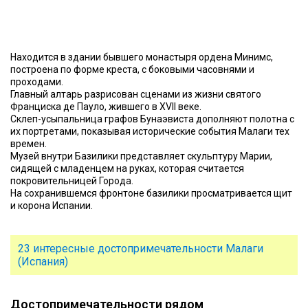
Находится в здании бывшего монастыря ордена Минимс,
построена по форме креста, с боковыми часовнями и
проходами.
Главный алтарь разрисован сценами из жизни святого
Франциска де Пауло, жившего в XVII веке.
Склеп-усыпальница графов Бунаэвиста дополняют полотна с
их портретами, показывая исторические события Малаги тех
времен.
Музей внутри Базилики представляет скульптуру Марии,
сидящей с младенцем на руках, которая считается
покровительницей Города.
На сохранившемся фронтоне базилики просматривается щит
и корона Испании.
23 интересные достопримечательности Малаги
(Испания)
Достопримечательности рядом