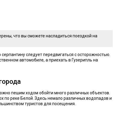
верены, что вы сможете насладиться поездкой на
о серпантину следует передвигаться с осторожностью.
твенном автомобиле, а приехать в Гузерипль на
города
можно пешим ходом обойти много различных объектов.
рх по реке Белой. Здесь немало различных водопадов и
ольшинством туристов для посещения.