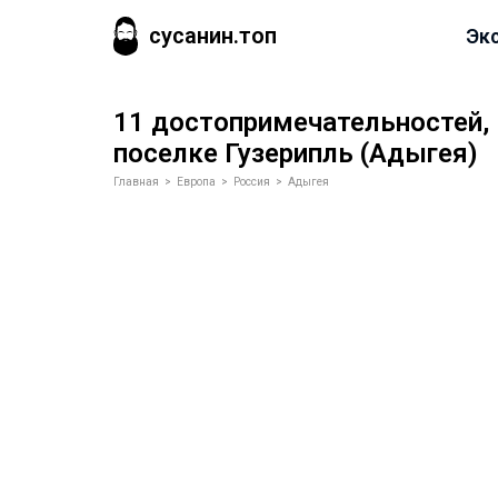
сусанин.топ
Эк
11 достопримечательностей,
поселке Гузерипль (Адыгея)
Главная
>
Европа
>
Россия
>
Адыгея