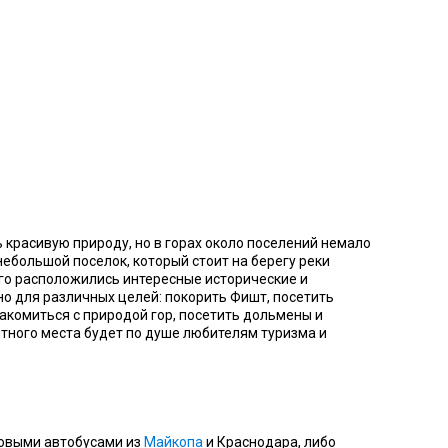
красивую природу, но в горах около поселений немало
ебольшой поселок, который стоит на берегу реки
его расположились интересные исторические и
но для различных целей: покорить Фишт, посетить
акомиться с природой гор, посетить дольмены и
тного места будет по душе любителям туризма и
совыми автобусами из
Майкопа
и Краснодара, либо