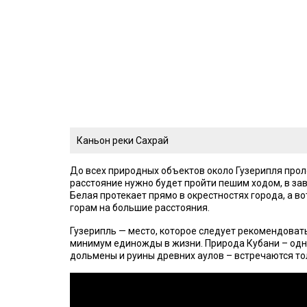
Каньон реки Сахрай
До всех природных объектов около Гузерипля прол
расстояние нужно будет пройти пешим ходом, в за
Белая протекает прямо в окрестностях города, а в
горам на большие расстояния.
Гузерипль — место, которое следует рекомендоват
минимум единожды в жизни. Природа Кубани – одна 
дольмены и руины древних аулов – встречаются то