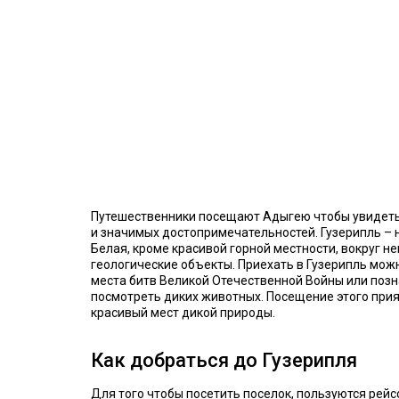
Путешественники посещают Адыгею чтобы увидеть 
и значимых достопримечательностей. Гузерипль – н
Белая, кроме красивой горной местности, вокруг н
геологические объекты. Приехать в Гузерипль мож
места битв Великой Отечественной Войны или позн
посмотреть диких животных. Посещение этого прия
красивый мест дикой природы.
Как добраться до Гузерипля
Для того чтобы посетить поселок, пользуются рей