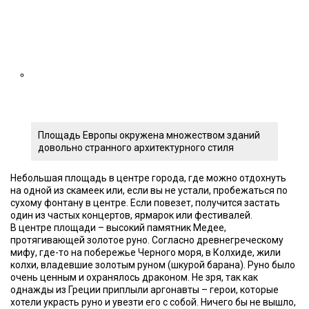
Площадь Европы окружена множеством зданий
довольно странного архитектурного стиля
Небольшая площадь в центре города, где можно отдохнуть
на одной из скамеек или, если вы не устали, пробежаться по
сухому фонтану в центре. Если повезет, получится застать
один из частых концертов, ярмарок или фестивалей.
В центре площади – высокий памятник Медее,
протягивающей золотое руно. Согласно древнегреческому
мифу, где-то на побережье Черного моря, в Колхиде, жили
колхи, владевшие золотым руном (шкурой барана). Руно было
очень ценным и охранялось драконом. Не зря, так как
однажды из Греции приплыли аргонавты – герои, которые
хотели украсть руно и увезти его с собой. Ничего бы не вышло,