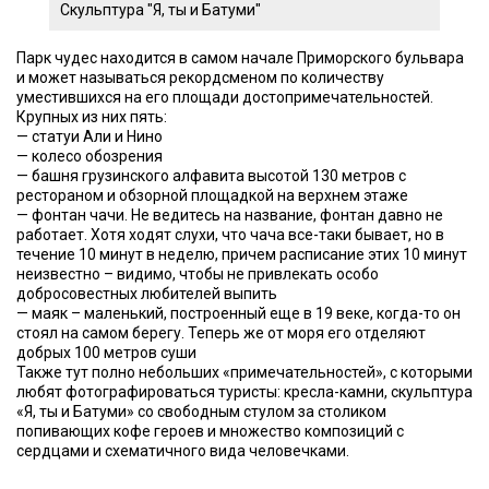
Скульптура "Я, ты и Батуми"
Парк чудес находится в самом начале Приморского бульвара
и может называться рекордсменом по количеству
уместившихся на его площади достопримечательностей.
Крупных из них пять:
— статуи Али и Нино
— колесо обозрения
— башня грузинского алфавита высотой 130 метров с
рестораном и обзорной площадкой на верхнем этаже
— фонтан чачи. Не ведитесь на название, фонтан давно не
работает. Хотя ходят слухи, что чача все-таки бывает, но в
течение 10 минут в неделю, причем расписание этих 10 минут
неизвестно – видимо, чтобы не привлекать особо
добросовестных любителей выпить
— маяк – маленький, построенный еще в 19 веке, когда-то он
стоял на самом берегу. Теперь же от моря его отделяют
добрых 100 метров суши
Также тут полно небольших «примечательностей», с которыми
любят фотографироваться туристы: кресла-камни, скульптура
«Я, ты и Батуми» со свободным стулом за столиком
попивающих кофе героев и множество композиций с
сердцами и схематичного вида человечками.