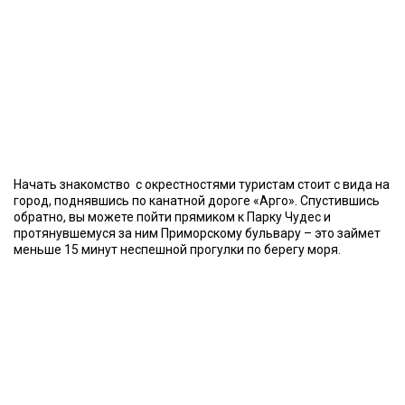
Начать знакомство с окрестностями туристам стоит с вида на
город, поднявшись по канатной дороге «Арго». Спустившись
обратно, вы можете пойти прямиком к Парку Чудес и
протянувшемуся за ним Приморскому бульвару – это займет
меньше 15 минут неспешной прогулки по берегу моря.