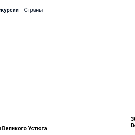
скурсии
Страны
3
В
 Великого Устюга