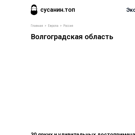
сусанин.топ
Эк
Главная
>
Европа
>
Россия
Волгоградская область
30 ярких и удивительных достопримеч