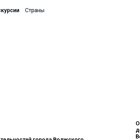
скурсии
Страны
О
д
В
ательностей города Волжского