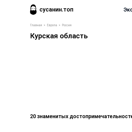
сусанин.топ
Эк
Главная
>
Европа
>
Россия
Курская область
20 знаменитых достопримечательносте